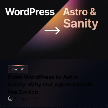
English
From WordPress to Astro +
Sanity: Why Our Agency Made
the Switch
23 august 2025