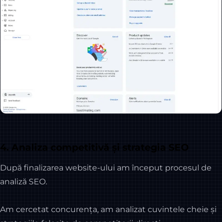
4. Analiza competitivă și strategia SEO
După finalizarea website-ului am început procesul de
analiză SEO.
Am cercetat concurența, am analizat cuvintele cheie și