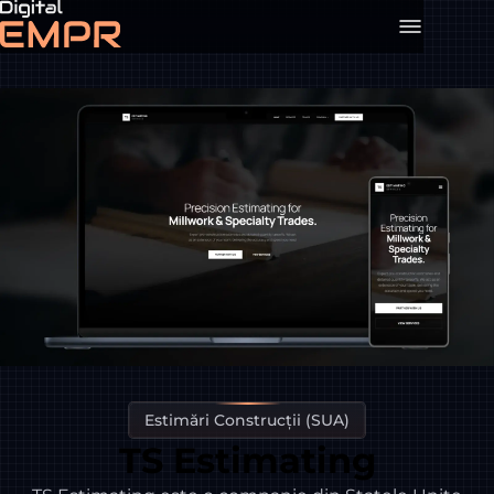
Estimări Construcții (SUA)
TS Estimating