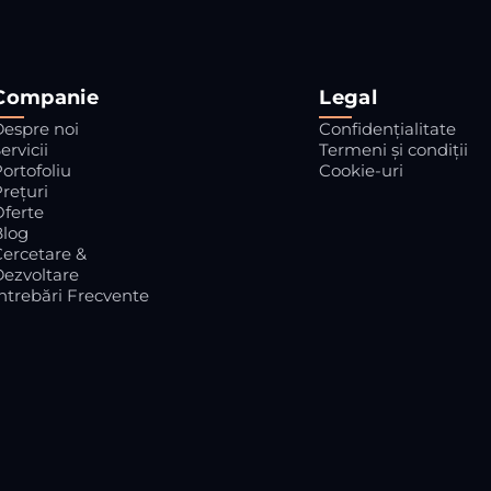
Companie
Legal
Despre noi
Confidențialitate
ervicii
Termeni și condiții
ortofoliu
Cookie-uri
rețuri
Oferte
Blog
Cercetare &
Dezvoltare
ntrebări Frecvente