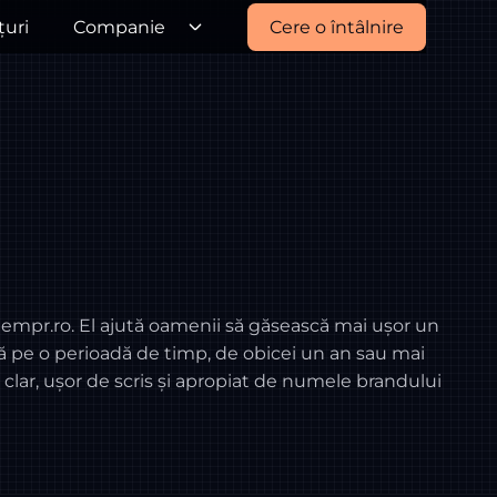
țuri
Companie
Cere o întâlnire
empr.ro. El ajută oamenii să găsească mai ușor un
ă pe o perioadă de timp, de obicei un an sau mai
lar, ușor de scris și apropiat de numele brandului