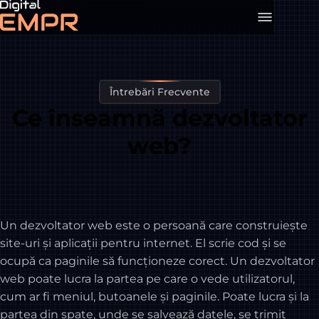
Întrebări Frecvente
Ce înseamnă dezvoltator
web?
Un dezvoltator web este o persoană care construiește
site-uri și aplicații pentru internet. El scrie cod și se
ocupă ca paginile să funcționeze corect. Un dezvoltator
web poate lucra la partea pe care o vede utilizatorul,
cum ar fi meniul, butoanele și paginile. Poate lucra și la
partea din spate, unde se salvează datele, se trimit